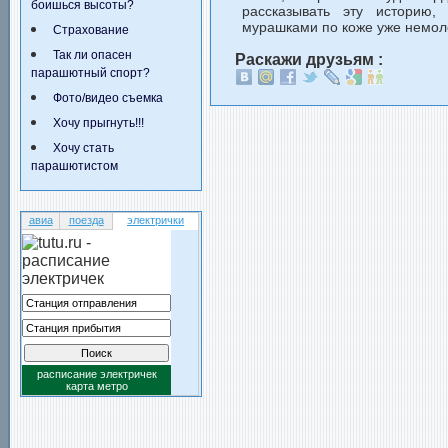
боишься высоты?
рассказывать эту историю
мурашками по коже уже немол
Страхование
Так ли опасен
Раскажи друзьям :
парашютный спорт?
Фото/видео съемка
Хочу прыгнуть!!!
Хочу стать
парашютистом
авиа
поезда
электрички
расписание электричек
карта метро