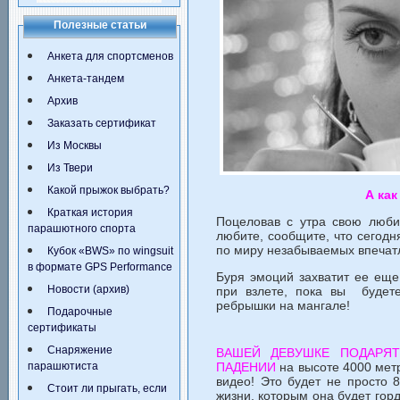
Полезные статьи
Анкета для спортсменов
Анкета-тандем
Архив
Заказать сертификат
Из Москвы
Из Твери
Какой прыжок выбрать?
А как
Краткая история
Поцеловав с утра свою люби
парашютного спорта
любите, сообщите, что сегодн
по миру незабываемых впечат
Кубок «BWS» по wingsuit
в формате GPS Performance
Буря эмоций захватит ее еще
Новости (архив)
при взлете, пока вы будете
ребрышки на мангале!
Подарочные
сертификаты
Снаряжение
ВАШЕЙ ДЕВУШКЕ ПОДАРЯ
ПАДЕНИИ
на высоте 4000 метр
парашютиста
видео! Это будет не просто 
Стоит ли прыгать, если
жизни, которым она будет горд