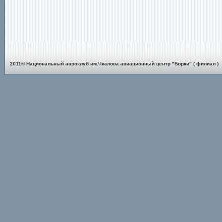
2011© Национальный аэроклуб им.Чкалова авиационный центр "Борки" ( филиал )