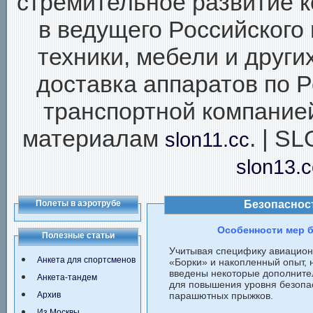
стремительное развитие 
в ведущего Российского
техники, мебели и друг
доставка аппаратов по 
транспортной компание
материалам
. | S
slon11.cc
slon13.c
Полеты в аэротрубе
Безопаснос
Особенности мер б
Полезные статьи
Учитывая специфику авиацион
Анкета для спортсменов
«Борки» и накопленный опыт, 
введены некоторые дополните
Анкета-тандем
для повышения уровня безопа
Архив
парашютных прыжков.
Из Москвы