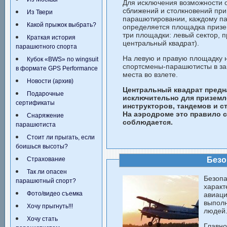
Для исключения возможности 
сближений и столкновений при
Из Твери
парашютировании, каждому п
Какой прыжок выбрать?
определяется площадка призе
три площадки: левый сектор, п
Краткая история
центральный квадрат).
парашютного спорта
На левую и правую площадку 
Кубок «BWS» по wingsuit
спортсмены-парашютисты в за
в формате GPS Performance
места во взлете.
Новости (архив)
Центральный квадрат предн
Подарочные
исключительно для приземл
сертификаты
инструкторов, тандемов и с
На аэродроме это правило 
Снаряжение
соблюдается.
парашютиста
Стоит ли прыгать, если
боишься высоты?
Страхование
Безо
Так ли опасен
Безо
парашютный спорт?
хара
Фото/видео съемка
авиац
выполн
Хочу прыгнуть!!!
людей
Хочу стать
Главно