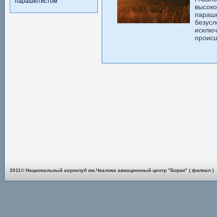
парашютистом
высок
параш
безус
исклю
происш
2011© Национальный аэроклуб им.Чкалова авиационный центр "Борки" ( филиал )